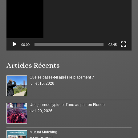
00:00
02:45
Articles Récents
Que se passe-t-il après le placement ?
juillet 15, 2026
Une journée typique d’une au pair en Floride
avril 20, 2026
Mutual Matching