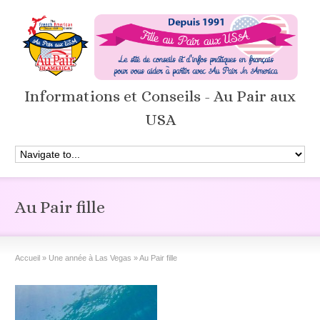
Informations et Conseils - Au Pair aux
USA
Au Pair fille
Accueil
»
Une année à Las Vegas
»
Au Pair fille