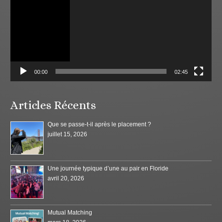
00:00
02:45
Articles Récents
Que se passe-t-il après le placement ?
juillet 15, 2026
Une journée typique d’une au pair en Floride
avril 20, 2026
Mutual Matching