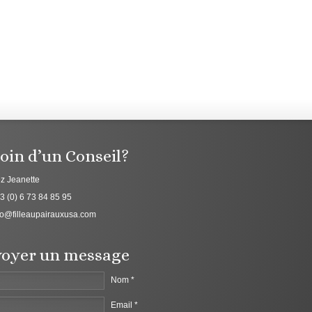
oin d’un Conseil?
z Jeanette
3 (0) 6 73 84 85 95
fo@filleaupairauxusa.com
oyer un message
Nom *
Email *