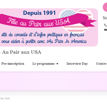
No
- Au Pair aux USA
Pre-inscription
Le programme
Interview Day
Centre
Pair USA