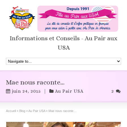
Informations et Conseils - Au Pair aux
USA
Mae nous raconte…
juin 24, 2015
|
Au Pair USA
2
Accueil
»
Blog
»
Au Pair USA
»
Mae nous raconte…