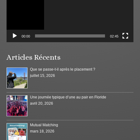
00:00
02:45
Articles Récents
Que se passe-t-il après le placement ?
juillet 15, 2026
Une journée typique d’une au pair en Floride
avril 20, 2026
Mutual Matching
mars 18, 2026