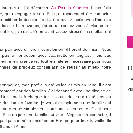
internet et j’ai découvert
Au Pair in America
. Il ma fallu
e, qui n’engager à rien. Puis j’ai rapidement été contacter
onstituer le dossier. Tout a été assez facile avec l’aide du
dossier bien avancé, j’ai eu un rendez-vous à Montpellier
ables, j’y suis allé en étant assez stressé mais elles ont
e au pair avec un profil complément différent du mien. Nous
, puis un entretien avec Jeannette en anglais, mais pas
 entretien avant avec tout le matériel nécessaire pour nous
D
nnées de précieux conseil afin de réussir au mieux notre
...
tpellier, mon profile a été validé et mis en ligne, il c’est
Vi
contacté par des familles. J’ai échangé avec une dizaine de
s-Unis, mais à chaque fois il coup de cœur n’été pas au
destination favorite, je voulais simplement une famille qui
’il me prenne simplement pour une « nounou ». C’est pour
Puis un jour une famille qui vit en Virginie ma contacter, il
quelques années passées en Europe pour leur travaille. Ils
 6 ans et 4 ans.