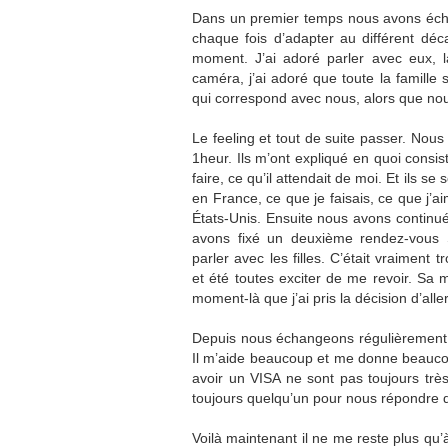
Dans un premier temps nous avons échan
chaque fois d’adapter au différent déc
moment. J’ai adoré parler avec eux, l
caméra, j’ai adoré que toute la famille
qui correspond avec nous, alors que nous
Le feeling et tout de suite passer. No
1heur. Ils m’ont expliqué en quoi consis
faire, ce qu’il attendait de moi. Et ils s
en France, ce que je faisais, ce que j’ai
États-Unis. Ensuite nous avons continu
avons fixé un deuxième rendez-vous 
parler avec les filles. C’était vraiment t
et été toutes exciter de me revoir. Sa 
moment-là que j’ai pris la décision d’alle
Depuis nous échangeons régulièrement p
Il m’aide beaucoup et me donne beauco
avoir un VISA ne sont pas toujours trè
toujours quelqu’un pour nous répondre
Voilà maintenant il ne me reste plus qu