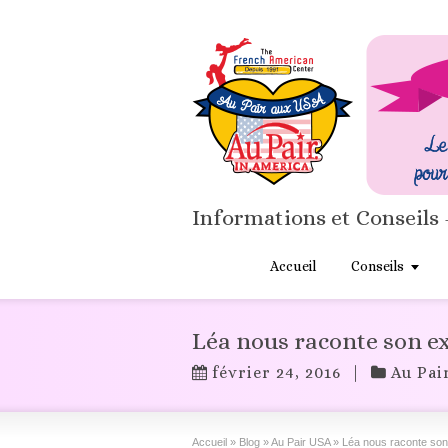
Informations et Conseils 
Accueil
Conseils
Léa nous raconte son e
février 24, 2016
|
Au Pai
Accueil
»
Blog
»
Au Pair USA
»
Léa nous raconte son