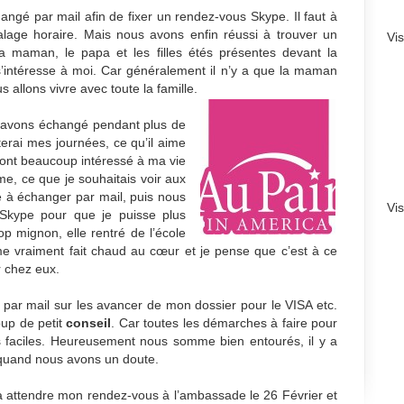
gé par mail afin de fixer un rendez-vous Skype. Il faut à
alage horaire. Mais nous avons enfin réussi à trouver un
Vi
a maman, le papa et les filles étés présentes devant la
 s’intéresse à moi. Car généralement il n’y a que la maman
 allons vivre avec toute la famille.
us avons échangé pendant plus de
terai mes journées, ce qu’il aime
e sont beaucoup intéressé à ma vie
me, ce que je souhaitais voir aux
é à échanger par mail, puis nous
Vi
Skype pour que je puisse plus
rop mignon, elle rentré de l’école
me vraiment fait chaud au cœur et je pense que c’est à ce
r chez eux.
ar mail sur les avancer de mon dossier pour le VISA etc.
up de petit
conseil
. Car toutes les démarches à faire pour
s faciles. Heureusement nous somme bien entourés, il y a
 quand nous avons un doute.
’à attendre mon rendez-vous à l’ambassade le 26 Février et