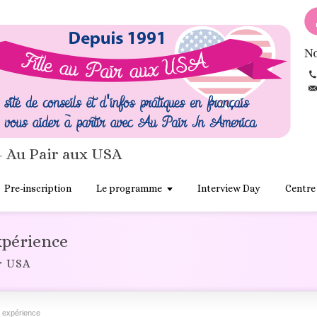
No
- Au Pair aux USA
Pre-inscription
Le programme
Interview Day
Centre
xpérience
r USA
 expérience