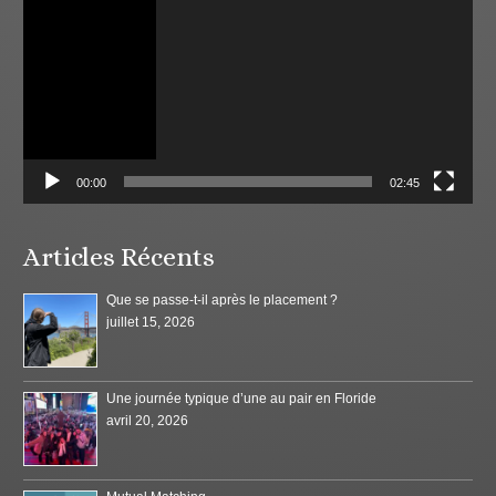
00:00
02:45
Articles Récents
Que se passe-t-il après le placement ?
juillet 15, 2026
Une journée typique d’une au pair en Floride
avril 20, 2026