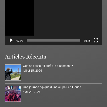
00:00
02:45
Articles Récents
Que se passe-t-il après le placement ?
juillet 15, 2026
Une journée typique d’une au pair en Floride
avril 20, 2026