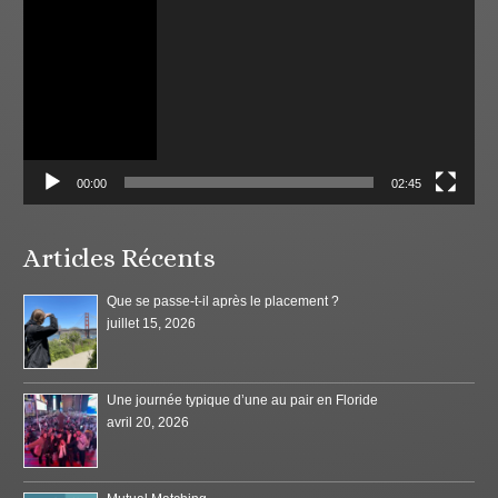
00:00
02:45
Articles Récents
Que se passe-t-il après le placement ?
juillet 15, 2026
Une journée typique d’une au pair en Floride
avril 20, 2026