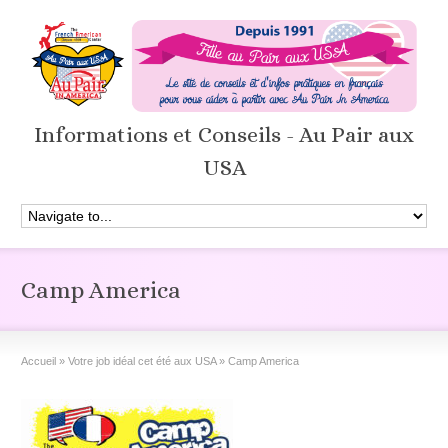
Informations et Conseils - Au Pair aux
USA
Camp America
Accueil
»
Votre job idéal cet été aux USA
»
Camp America