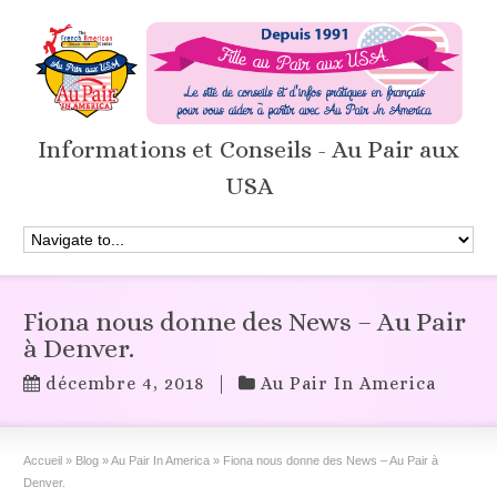
Informations et Conseils - Au Pair aux
USA
Fiona nous donne des News – Au Pair
à Denver.
décembre 4, 2018
|
Au Pair In America
Accueil
»
Blog
»
Au Pair In America
»
Fiona nous donne des News – Au Pair à
Denver.