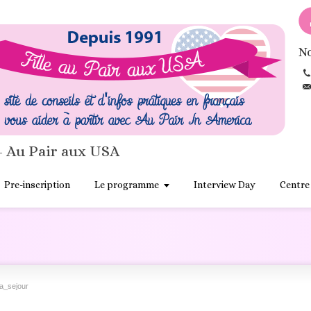
No
- Au Pair aux USA
Pre-inscription
Le programme
Interview Day
Centre
a_sejour