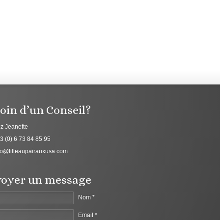
oin d’un Conseil?
z Jeanette
3 (0) 6 73 84 85 95
fo@filleaupairauxusa.com
oyer un message
Nom *
Email *