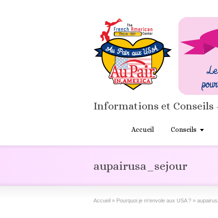
Informations et Conseils 
Accueil
Conseils
aupairusa_sejour
Accueil
»
Pourquoi je m’envole aux USA ?
»
aupairus