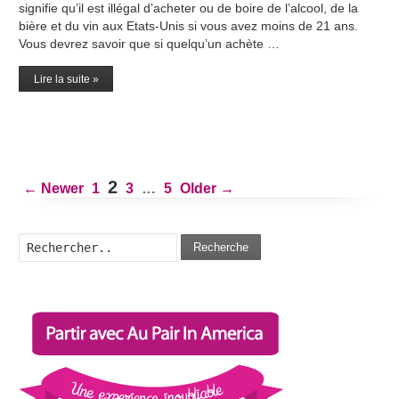
signifie qu’il est illégal d’acheter ou de boire de l’alcool, de la
bière et du vin aux Etats-Unis si vous avez moins de 21 ans.
Vous devrez savoir que si quelqu’un achète …
Lire la suite »
Pagination
2
←
Newer
1
3
…
5
Older
→
des
publications
Recherche