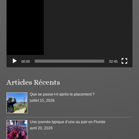
vidéo
00:00
02:45
Articles Récents
Que se passe-t-il après le placement ?
juillet 15, 2026
Une journée typique d’une au pair en Floride
avril 20, 2026