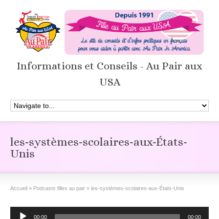
Informations et Conseils - Au Pair aux
USA
les-systèmes-scolaires-aux-États-
Unis
Accueil
»
Podcasts filles au pair
»
les-systèmes-scolaires-aux-États-Unis
Lecteur
00:00
00:00