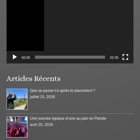
vidéo
00:00
02:45
Articles Récents
Que se passe-t-il après le placement ?
juillet 15, 2026
Une journée typique d’une au pair en Floride
avril 20, 2026