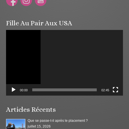
Fille Au Pair Aux USA
Lecteur
vidéo
00:00
02:45
Articles Récents
Que se passe-t-il après le placement ?
juillet 15, 2026