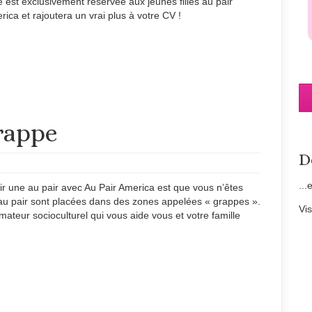
 est exclusivement réservée aux jeunes filles au pair
ica et rajoutera un vrai plus à votre CV !
rappe
D
...
r une au pair avec Au Pair America est que vous n’êtes
es au pair sont placées dans des zones appelées « grappes ».
Vi
eur socioculturel qui vous aide vous et votre famille