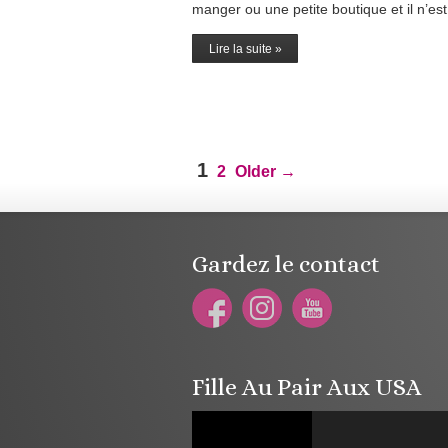
manger ou une petite boutique et il n’est p
Lire la suite »
Pagination
1
2
Older
→
des
publications
Gardez le contact
Fille Au Pair Aux USA
Lecteur
vidéo