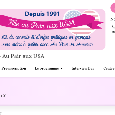
No
- Au Pair aux USA
Pre-inscription
Le programme
Interview Day
Centre
10’
0'