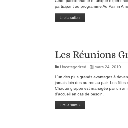
Cette passionnante et unique expérience
participant au programme Au Pair in Amer
Lire la suite »
Les Réunions G
Uncategorized
|
mars 24, 2010
L’un des plus grands avantages à deveni
jamais loin des autres au pair. Les fill
Chaque grappe est managée par un animat
d’accueil en cas de besoin.
Lire la suite »