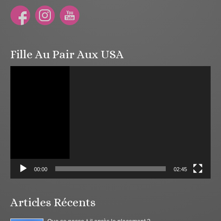
Fille Au Pair Aux USA
Lecteur
vidéo
00:00
02:45
Articles Récents