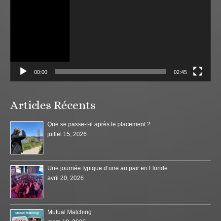
00:00
02:45
Articles Récents
Que se passe-t-il après le placement ?
juillet 15, 2026
Une journée typique d’une au pair en Floride
avril 20, 2026
Mutual Matching