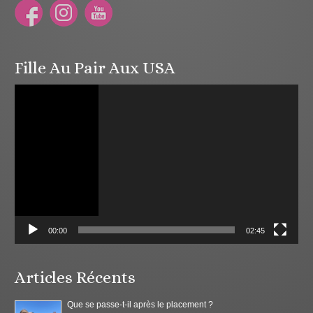
Fille Au Pair Aux USA
Lecteur
vidéo
00:00
02:45
Articles Récents
Que se passe-t-il après le placement ?