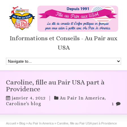
Informations et Conseils - Au Pair aux
USA
Caroline, fille au Pair USA part à
Providence
janvier 4, 2012
|
Au Pair In America
,
Caroline's blog
1
Accueil
»
Blog
»
Au Pair In America
»
Caroline, fille au Pair USA part à Providence