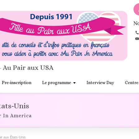
No
- Au Pair aux USA
Pre-inscription
Le programme
Interview Day
Centre
États-Unis
r In America
air aux États-Unis