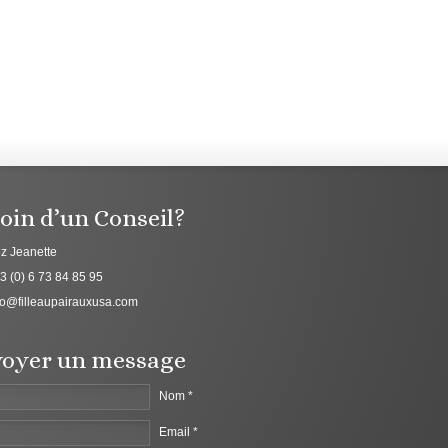
oin d’un Conseil?
z Jeanette
3 (0) 6 73 84 85 95
fo@filleaupairauxusa.com
oyer un message
Nom *
Email *