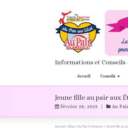
Informations et Conseils 
Accueil
Conseils
Jeune fille au pair aux 
février 28, 2023
|
Au Pai
Accueil
»
Blog
»
Au Pair In America
»
Jeune fille au p