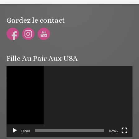
Gardez le contact
Fille Au Pair Aux USA
Lecteur
vidéo
00:00
02:45