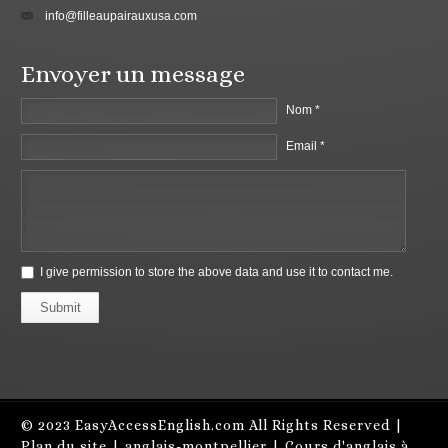
info@filleaupairauxusa.com
Envoyer un message
Nom *
Email *
I give permission to store the above data and use it to contact me.
Submit
© 2023
EasyAccessEnglish.com
All Rights Reserved |
Plan du site
|
anglais-montpellier
|
Cours d'anglais à