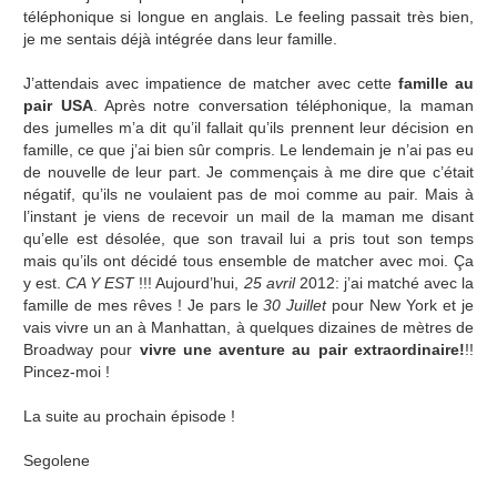
téléphonique si longue en anglais. Le feeling passait très bien,
je me sentais déjà intégrée dans leur famille.
J’attendais avec impatience de matcher avec cette
famille au
pair USA
. Après notre conversation téléphonique, la maman
des jumelles m’a dit qu’il fallait qu’ils prennent leur décision en
famille, ce que j’ai bien sûr compris. Le lendemain je n’ai pas eu
de nouvelle de leur part. Je commençais à me dire que c’était
négatif, qu’ils ne voulaient pas de moi comme au pair. Mais à
l’instant je viens de recevoir un mail de la maman me disant
qu’elle est désolée, que son travail lui a pris tout son temps
mais qu’ils ont décidé tous ensemble de matcher avec moi. Ça
y est.
CA Y EST
!!! Aujourd’hui,
25 avril
2012: j’ai matché avec la
famille de mes rêves ! Je pars le
30 Juillet
pour New York et je
vais vivre un an à Manhattan, à quelques dizaines de mètres de
Broadway pour
vivre une aventure au pair extraordinaire!
!!
Pincez-moi !
La suite au prochain épisode !
Segolene