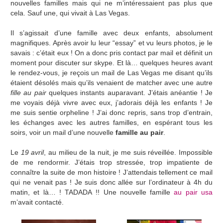
nouvelles familles mais qui ne m’intéressaient pas plus que
cela. Sauf une, qui vivait à Las Vegas.
Il s’agissait d’une famille avec deux enfants, absolument
magnifiques. Après avoir lu leur “essay” et vu leurs photos, je le
savais : c’était eux ! On a donc pris contact par mail et définit un
moment pour discuter sur skype. Et là… quelques heures avant
le rendez-vous, je reçois un mail de Las Vegas me disant qu’ils
étaient désolés mais qu’ils venaient de matcher avec une autre
fille au pair
quelques instants auparavant. J’étais anéantie ! Je
me voyais déjà vivre avec eux, j’adorais déjà les enfants ! Je
me suis sentie orpheline ! J’ai donc repris, sans trop d’entrain,
les échanges avec les autres familles, en espérant tous les
soirs, voir un mail d’une nouvelle
famille au pair
.
Le
19 avril
, au milieu de la nuit, je me suis réveillée. Impossible
de me rendormir. J’étais trop stressée, trop impatiente de
connaître la suite de mon histoire ! J’attendais tellement ce mail
qui ne venait pas ! Je suis donc allée sur l’ordinateur à 4h du
matin, et là… ! TADADA !! Une nouvelle famille
au pair usa
m’avait contacté.