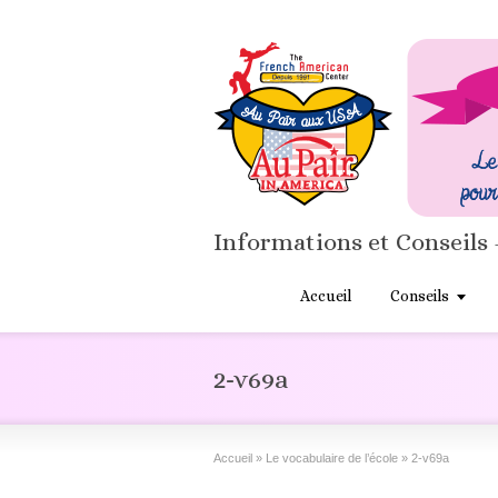
Informations et Conseils 
Accueil
Conseils
2-v69a
Accueil
»
Le vocabulaire de l’école
»
2-v69a