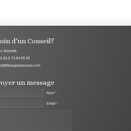
oin d’un Conseil?
z Jeanette
3 (0) 6 73 84 85 95
fo@filleaupairauxusa.com
oyer un message
Nom *
Email *