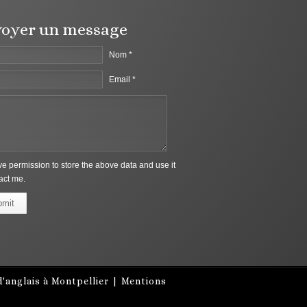
oyer un message
Nom *
Email *
ive permission to store the above data and use it
act me.
bmit
'anglais à Montpellier
|
Mentions