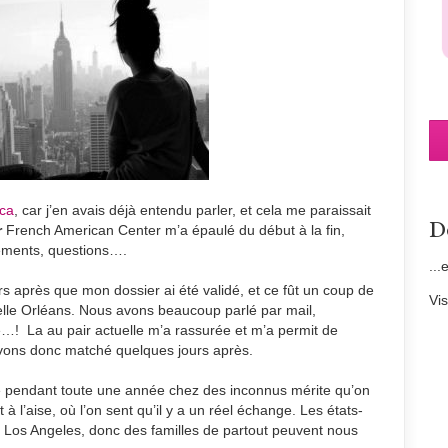
ica
, car j’en avais déjà entendu parler, et cela me paraissait
D
r
French American Center m’a épaulé du début à la fin,
nements, questions….
...
rs après que mon dossier ai été validé, et ce fût un coup de
Vi
velle Orléans. Nous avons beaucoup parlé par mail,
…! La au pair actuelle m’a rassurée et m’a permit de
avons donc matché quelques jours après.
vre pendant toute une année chez des inconnus mérite qu’on
à l’aise, où l’on sent qu’il y a un réel échange. Les états-
u Los Angeles, donc des familles de partout peuvent nous