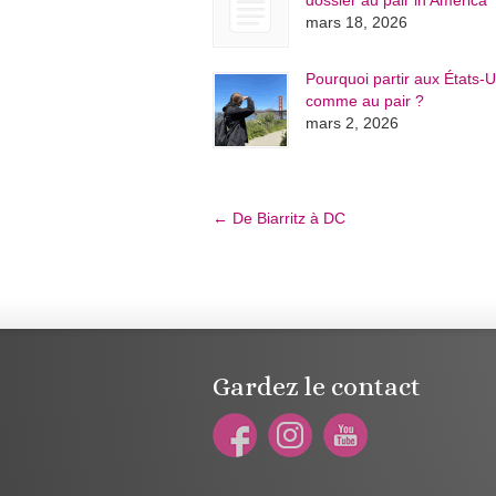
dossier au pair in America
mars 18, 2026
Pourquoi partir aux États-U
comme au pair ?
mars 2, 2026
←
De Biarritz à DC
Gardez le contact