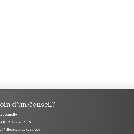
oin d’un Conseil?
z Jeanette
3 (0) 6 73 84 85 95
fo@filleaupairauxusa.com