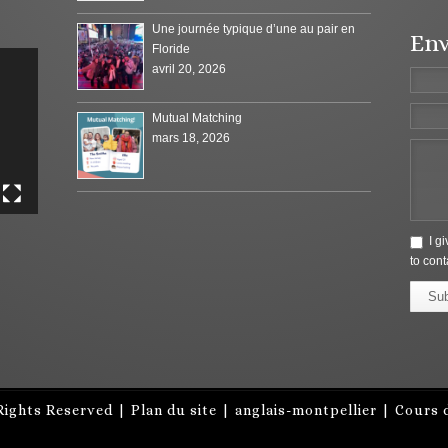
Une journée typique d’une au pair en
Env
Floride
avril 20, 2026
Mutual Matching
mars 18, 2026
I g
to cont
Su
Rights Reserved |
Plan du site
|
anglais-montpellier
|
Cours d