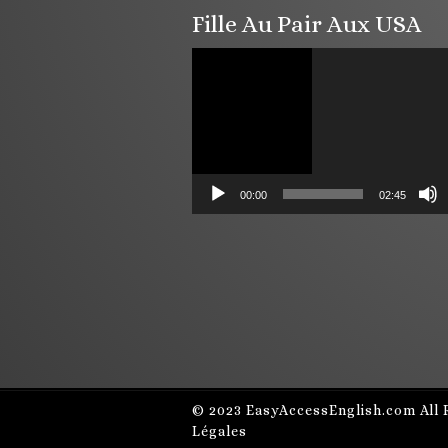
Fille Au Pair Aux USA
Lecteur
vidéo
00:00
02:45
© 2023
EasyAccessEnglish.com
All 
Légales