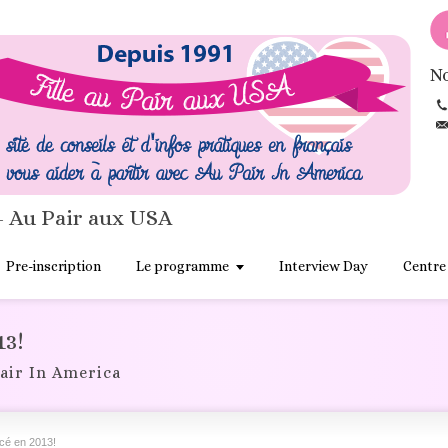
No
- Au Pair aux USA
Pre-inscription
Le programme
Interview Day
Centre
13!
air In America
cé en 2013!