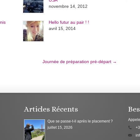
USA
novembre 14, 2012
nis
Hello futur au pair ! !
avril 15, 2014
Journée de préparation pré-départ
→
Articles Récents
Bes
Appele
Que se passe-t-il après le placement ?
juillet 15, 2026
+3
in