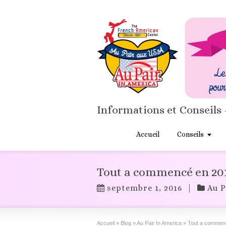
Informations et Conseils 
Accueil
Conseils
Tout a commencé en 20
septembre 1, 2016
|
Au P
Accueil
»
Blog
»
Au Pair In America
»
Tout a commen