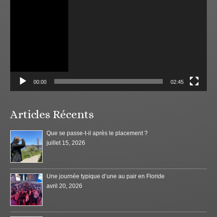
00:00
02:45
Articles Récents
Que se passe-t-il après le placement ?
juillet 15, 2026
Une journée typique d’une au pair en Floride
avril 20, 2026