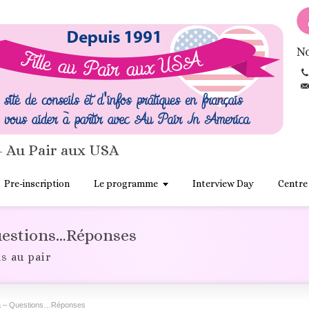
No
- Au Pair aux USA
Pre-inscription
Le programme
Interview Day
Centre
Questions…Réponses
s au pair
ca – Questions…Réponses