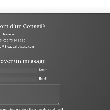
oin d’un Conseil?
z Jeanette
3 (0) 6 73 84 85 95
fo@filleaupairauxusa.com
oyer un message
Nom *
Email *
ive permission to store the above data and use it