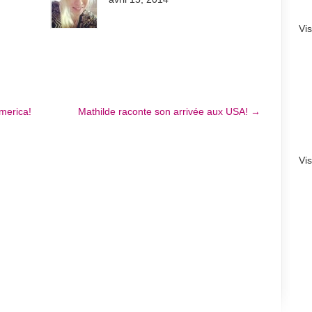
Vi
merica!
Mathilde raconte son arrivée aux USA!
→
Vi