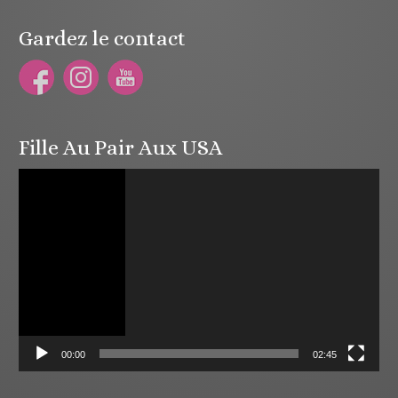
Gardez le contact
Fille Au Pair Aux USA
Lecteur
vidéo
00:00
02:45