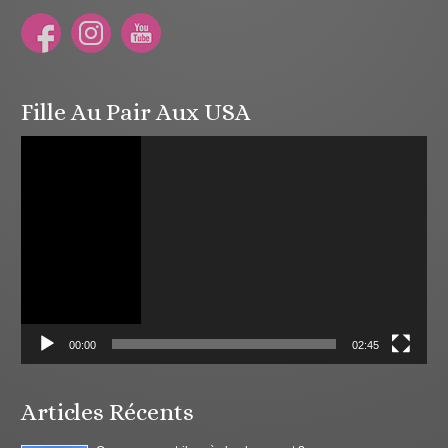
Fille Au Pair Aux USA
Lecteur
vidéo
00:00
02:45
Articles Récents