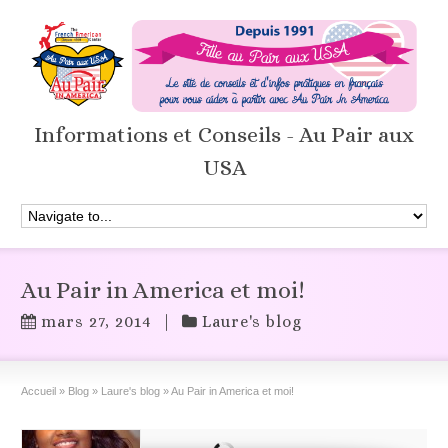
Informations et Conseils - Au Pair aux
USA
Au Pair in America et moi!
mars 27, 2014
|
Laure's blog
Accueil
»
Blog
»
Laure's blog
»
Au Pair in America et moi!