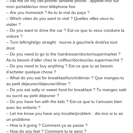
– call me on my cell phone/ landline phone : appelle-moi sur
mon portable/sur mon téléphone fixe
– Are you homesick ? As-tu le mal du pays ?
– Which cities do you want to visit ? Quelles villes veux-tu
visiter ?
– Do you want to drive the car ? Est-ce que tu veux conduire la
voiture ?
– Turn left/right/go straight : tourne à gauche/à droit/va tout
droit
– Do you need to go to the hairdresser/doctor/supermarket ?
As-tu besoin d’aller chez le coiffeur/docteur/au supermarché ?
– Do you need to buy anything ? Est-ce que tu as besoin
d’acheter quelque chose ?
– What do you eat for breakfast/lunch/dinner ? Que manges-tu
au petit déjeuner/déjeuner/dîner ?
– Do you eat salty or sweet food for breakfast ? Tu manges salé
ou sucré au petit déjeuner ?
– Do you have fun with the kids ? Est-ce que tu t’amuses bien
avec les enfants ?
– Let me know you have any trouble/problem : dis-moi si tu as
un problème
– How is it going ? Comment ça se passe ?
– How do you feel ? Comment tu te sens ?