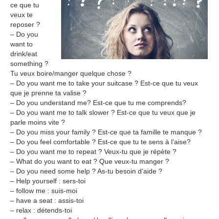
ce que tu
veux te
reposer ?
– Do you
want to
drink/eat
something ?
Tu veux boire/manger quelque chose ?
– Do you want me to take your suitcase ? Est-ce que tu veux
que je prenne ta valise ?
– Do you understand me? Est-ce que tu me comprends?
– Do you want me to talk slower ? Est-ce que tu veux que je
parle moins vite ?
– Do you miss your family ? Est-ce que ta famille te manque ?
– Do you feel comfortable ? Est-ce que tu te sens à l’aise?
– Do you want me to repeat ? Veux-tu que je répète ?
– What do you want to eat ? Que veux-tu manger ?
– Do you need some help ? As-tu besoin d’aide ?
– Help yourself : sers-toi
– follow me : suis-moi
– have a seat : assis-toi
– relax : détends-toi