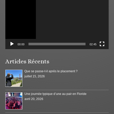
00:00
02:45
Articles Récents
Que se passe-t-il après le placement ?
juillet 15, 2026
Une journée typique d’une au pair en Floride
avril 20, 2026